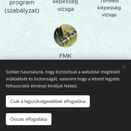
Terelési
képesség
program
képesség
vizsga
(szabályzat)
vizsga
FMK
karaktertes
zt
Sütiket használunk, hogy biztosítsuk a weboldal megfelelő
működését és biztonságát, valamint hogy a lehető legjobb
felhasználói élményt kínáljuk Neked.
Csak a legszükségesebbek elfogadása
Összes elfogadása
Az oldalt a
Webnode
működteti
Sütik