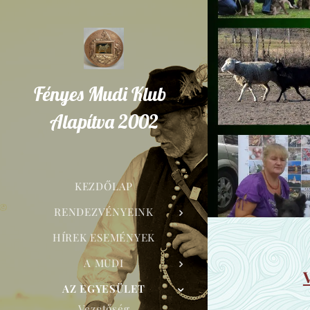
Fényes Mudi Klub
Alapítva 2002
KEZDŐLAP
RENDEZVÉNYEINK
HÍREK ESEMÉNYEK
A MUDI
AZ EGYESÜLET
Vezetőség