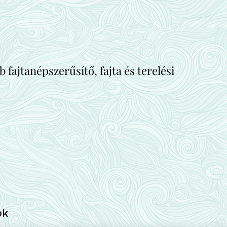
fajtanépszerűsítő, fajta és terelési
ók