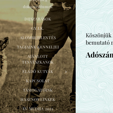
dokumentumok
DIJSZABÁSOK
GY.I.K.
Köszönjük h
ALOMBEJELENTÉS
bemutató 
TAGJAINK KENNELJEI
Adószám
AJÁNLOTT
TENYÉSZKANOK
ELADÓ KUTYÁK
KAPCSOLAT
TÁMOGATÓINK
HASZNOS LINKEK
ÉV MUDIJA 2025