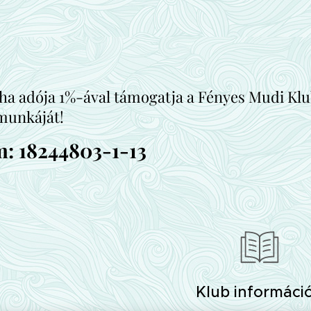
a adója 1%-ával támogatja a Fényes Mudi Klub 
munkáját!
: 18244803-1-13
Klub informáci