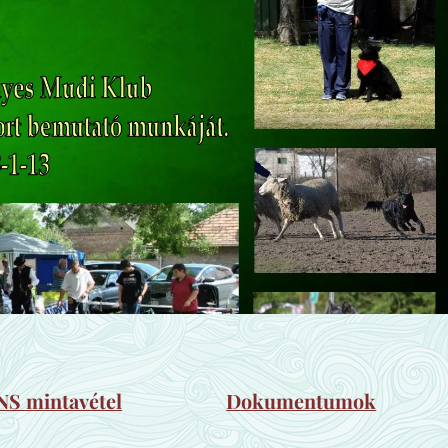
NS mintavétel
Dokumentumok