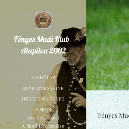
Fényes Mudi Klub
Alapítva 2002
KEZDŐLAP
RENDEZVÉNYEINK
HÍREK ESEMÉNYEK
A MUDI
Fényes Mud
Mudi standard
A Mudi tenyésztése