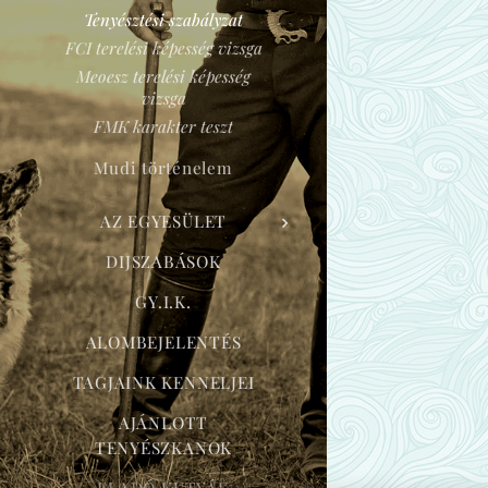
Tenyésztési szabályzat
FCI terelési képesség vizsga
Meoesz terelési képesség
vizsga
FMK karakter teszt
Mudi történelem
AZ EGYESÜLET
DIJSZABÁSOK
GY.I.K.
ALOMBEJELENTÉS
TAGJAINK KENNELJEI
AJÁNLOTT
TENYÉSZKANOK