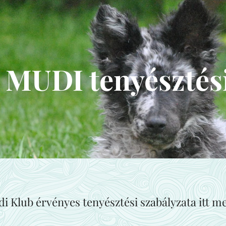
MUDI tenyésztési
i Klub érvényes tenyésztési szabályzata
itt m