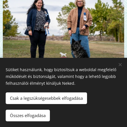
Sütiket használunk, hogy biztosítsuk a weboldal megfelelő
McPotter's Creeks Kandis CAC
működését és biztonságát, valamint hogy a lehető legjobb
felhasználói élményt kínáljuk Neked.
Csak a legszükségesebbek elfogadása
Összes elfogadása