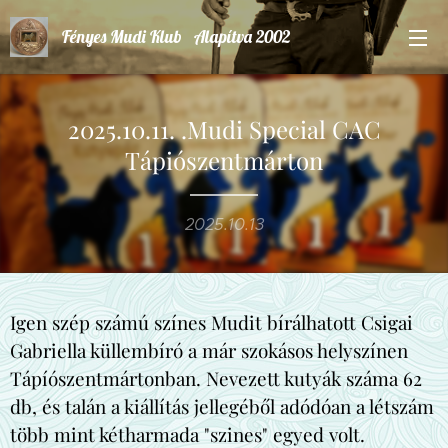
Fényes Mudi Klub Alapítva 2002
2025.10.11. .Mudi Special CAC
Tápiószentmárton
2025.10.13
Igen szép számú színes Mudit bírálhatott Csigai
Gabriella küllembíró a már szokásos helyszínen
Tápíószentmártonban. Nevezett kutyák száma 62
db, és talán a kiállítás jellegéből adódóan a létszám
több mint kétharmada "szines" egyed volt.