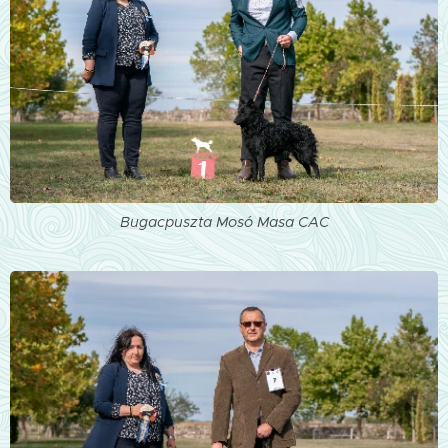
Bugacpuszta Mosó Masa CAC