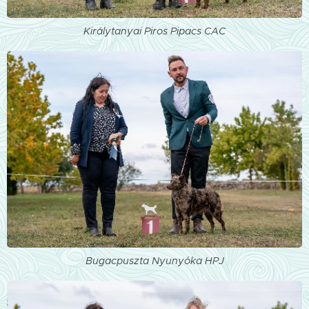
Királytanyai Piros Pipacs CAC
Bugacpuszta Nyunyóka HPJ