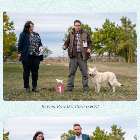
Szeles Vadűző Cankó HPJ