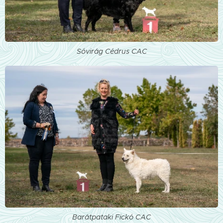
Sóvirág Cédrus CAC
Barátpataki Fickó CAC