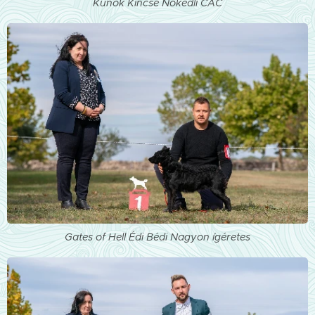
Kunok Kincse Nokedli CAC
Gates of Hell Édi Bédi Nagyon ígéretes