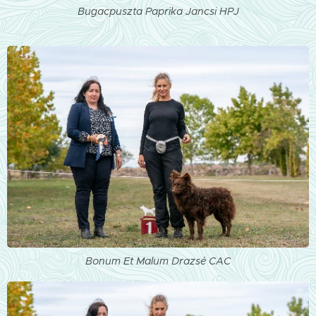
Bugacpuszta Paprika Jancsi HPJ
Bonum Et Malum Drazsé CAC