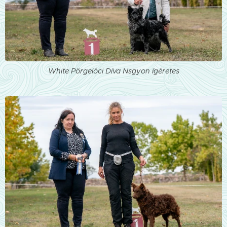
White Pörgelóci Díva Nsgyon ígéretes