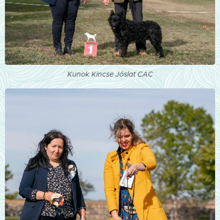
Kunok Kincse Jóslat CAC