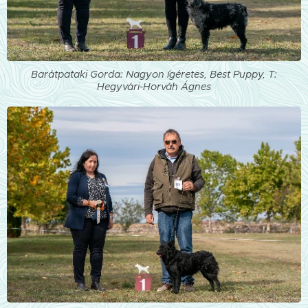
Barátpataki Gorda: Nagyon ígéretes, Best Puppy, T:
Hegyvári-Horváh Ágnes