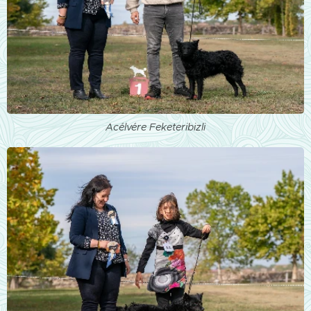
Acélvére Feketeribizli