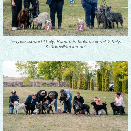
Tenyészcsoport 1.hely: Bonum Et Malum kennel, 2.hely:
Szürkevillám kennel