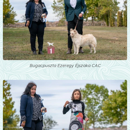
Bugacpuszta Ezeregy Éjszaka CAC