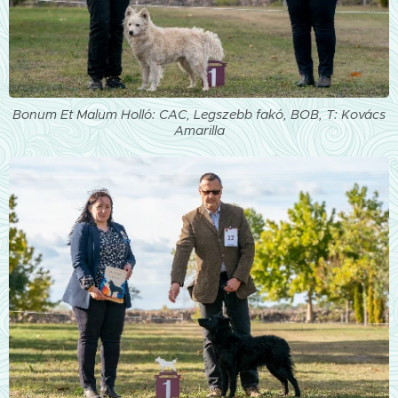
Bonum Et Malum Holló: CAC, Legszebb fakó, BOB, T: Kovács
Amarilla