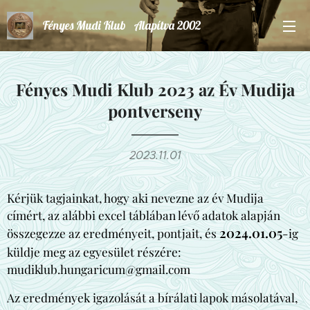
Fényes Mudi Klub Alapítva 2002
Fényes Mudi Klub 2023 az Év Mudija
pontverseny
2023.11.01
Kérjük tagjainkat, hogy aki nevezne az év Mudija
címért, az alábbi excel táblában lévő adatok alapján
2024.01.05
összegezze az eredményeit, pontjait, és
-ig
küldje meg az egyesület részére:
mudiklub.hungaricum@gmail.com
Az eredmények igazolását a bírálati lapok másolatával,