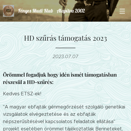
Fényes Mudi Klub Alapítva 2002
HD szűrás támogatás 2023
2023.07.07
Örömmel fogadjuk hogy idén ismét támogatásban
részesül a HD-szűrés:
Kedves ETSZ-ek!
"A magyar ebfajták génmegőrzését szolgáló genetikai
vizsgálatok elvégeztetése és az ebfajták
népszerűsítésével kapcsolatos feladatok ellátása"
projekt esetében örömmel tájékoztatlak Benneteket,