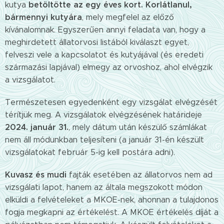
betöltötte az egy éves kort. Korlátlanul,
kutya
bármennyi kutyára
, mely megfelel az előző
kívánalomnak. Egyszerűen annyi feladata van, hogy a
meghirdetett állatorvosi listából kiválaszt egyet,
felveszi vele a kapcsolatot és kutyájával (és eredeti
származási lapjával) elmegy az orvoshoz, ahol elvégzik
a vizsgálatot.
Természetesen egyedenként egy vizsgálat elvégzését
térítjük meg. A vizsgálatok elvégzésének határideje
2024. január 31.
, mely dátum után készülő számlákat
nem áll módunkban teljesíteni (a január 31-én készült
vizsgálatokat február 5-ig kell postára adni).
Kuvasz és mudi
fajták esetében az állatorvos nem ad
vizsgálati lapot, hanem az általa megszokott módon
elküldi a felvételeket a MKOE-nek, ahonnan a tulajdonos
fogja megkapni az értékelést. A MKOE értékelés díját a