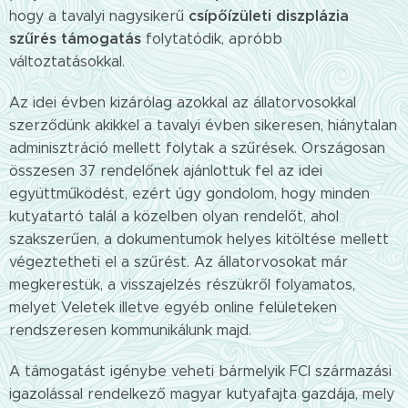
csípőízületi diszplázia
hogy a tavalyi nagysikerű
szűrés támogatás
folytatódik, apróbb
változtatásokkal.
Az idei évben kizárólag azokkal az állatorvosokkal
szerződünk akikkel a tavalyi évben sikeresen, hiánytalan
adminisztráció mellett folytak a szűrések. Országosan
összesen 37 rendelőnek ajánlottuk fel az idei
együttműködést, ezért úgy gondolom, hogy minden
kutyatartó talál a közelben olyan rendelőt, ahol
szakszerűen, a dokumentumok helyes kitöltése mellett
végeztetheti el a szűrést. Az állatorvosokat már
megkerestük, a visszajelzés részükről folyamatos,
melyet Veletek illetve egyéb online felületeken
rendszeresen kommunikálunk majd.
A támogatást igénybe veheti bármelyik FCI származási
igazolással rendelkező magyar kutyafajta gazdája, mely