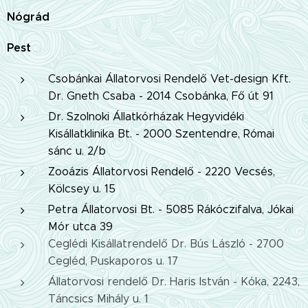
Nógrád
Pest
Csobánkai Állatorvosi Rendelő Vet-design Kft.
Dr. Gneth Csaba - 2014 Csobánka, Fő út 91
Dr. Szolnoki Állatkórházak Hegyvidéki
Kisállatklinika Bt. - 2000 Szentendre, Római
sánc u. 2/b
Zooázis Állatorvosi Rendelő - 2220 Vecsés,
Kölcsey u. 15
Petra Állatorvosi Bt. - 5085 Rákóczifalva, Jókai
Mór utca 39
Ceglédi Kisállatrendelő Dr. Bús László - 2700
Cegléd, Puskaporos u. 17
Állatorvosi rendelő Dr. Haris István - Kóka, 2243,
Táncsics Mihály u. 1