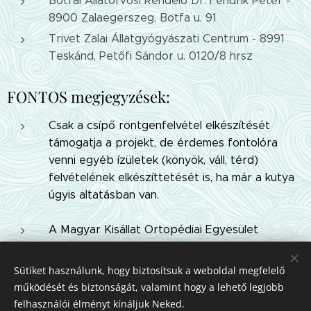
Botfai Állatorvosi Rendelő Dr. Fendrik Péter -
8900 Zalaegerszeg, Botfa u. 91
Trivet Zalai Állatgyógyászati Centrum - 8991
Teskánd, Petőfi Sándor u. 0120/8 hrsz
FONTOS megjegyzések:
Csak a csípő röntgenfelvétel elkészítését
támogatja a projekt, de érdemes fontolóra
venni egyéb ízületek (könyök, váll, térd)
felvételének elkészíttetését is, ha már a kutya
úgyis altatásban van.
A Magyar Kisállat Ortopédiai Egyesület
hivatalos szakvéleményének megkérése nem
része a támogatásnak.
Sütiket használunk, hogy biztosítsuk a weboldal megfelelő
működését és biztonságát, valamint hogy a lehető legjobb
felhasználói élményt kínáljuk Neked.