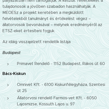
pályázatban nem támogatjuk. A készült felvételeket a
tulajdonosok a jövőben szabadon használhatják. A
MEOESz a projekt keretében a megküldött
felvételekből tanulmányt és értékelést végez –
állatorvosok bevonásával – melynek eredményéről az
ETSZ-eket értesíteni fogjuk.
Az idáig visszajelzett rendelők listája
Budapest
Primavet Rendelő - 1152 Budapest, Rákos út 60
Bács-Kiskun
Omnivet Kft. - 6100 Kiskunfélegyháza, Szentesi
út 25
Állatorvosi rendelő Farmos-vet Kft. - 6050
Lajosmizse, Kossuth Lajos u. 97