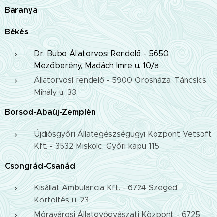
Baranya
Békés
Dr. Bubo Állatorvosi Rendelő - 5650
Mezőberény, Madách Imre u. 10/a
Állatorvosi rendelő - 5900 Orosháza, Táncsics
Mihály u. 33
Borsod-Abaúj-Zemplén
Újdiósgyőri Állategészségügyi Központ Vetsoft
Kft. - 3532 Miskolc, Győri kapu 115
Csongrád-Csanád
Kisállat Ambulancia Kft. - 6724 Szeged,
Körtöltés u. 23
Móravárosi Állatgyógyászati Központ - 6725