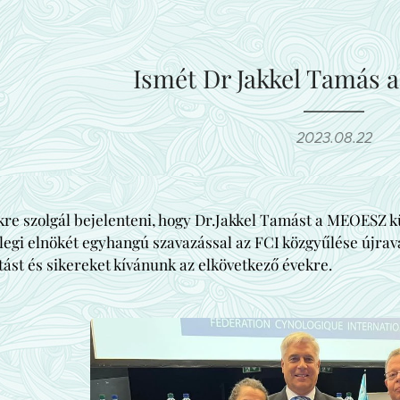
Ismét Dr Jakkel Tamás a
2023.08.22
e szolgál bejelenteni, hogy Dr.Jakkel Tamást a MEOESZ kül
nlegi elnökét egyhangú szavazással az FCI közgyűlése újrav
rtást és sikereket kívánunk az elkövetkező évekre.