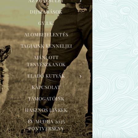
AZ EGYESÜLET
DIJSZABÁSOK
GY.I.K.
ALOMBEJELENTÉS
TAGJAINK KENNELJEI
AJÁNLOTT
TENYÉSZKANOK
ELADÓ KUTYÁK
KAPCSOLAT
TÁMOGATÓINK
HASZNOS LINKEK
ÉV MUDIJA 2025
PONTVERSENY