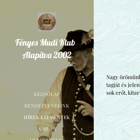
Fényes Mudi Klub
Alapítva 2002
Nagy örömünkr
tagját és jele
sok erőt, kita
KEZDŐLAP
RENDEZVÉNYEINK
HÍREK ESEMÉNYEK
A MUDI