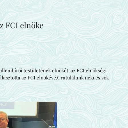
z FCI elnöke
lembírói testületének elnökét, az FCI elnökségi
álasztotta az FCI elnökévé.Gratulálunk neki és sok-