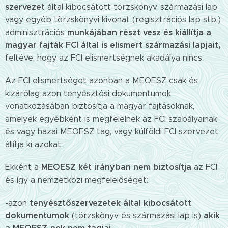
szervezet
által kibocsátott törzskönyv, származási lap
vagy egyéb törzskönyvi kivonat (regisztrációs lap stb.)
munkájában részt vesz és kiállítja a
adminisztrációs
magyar fajták FCI által is elismert származási lapjait,
feltéve, hogy az FCI elismertségnek akadálya nincs.
Az FCI elismertséget azonban a MEOESZ csak és
kizárólag azon tenyésztési dokumentumok
vonatkozásában biztosítja a magyar fajtásoknak,
amelyek egyébként is megfelelnek az FCI szabályainak
és vagy hazai MEOESZ tag, vagy külföldi FCI szervezet
állítja ki azokat.
MEOESZ két irányban nem biztosítja
Ekként a
az FCI
és így a nemzetközi megfelelőséget:
tenyésztőszervezetek által kibocsátott
-azon
dokumentumok
akik
(törzskönyv és származási lap is)