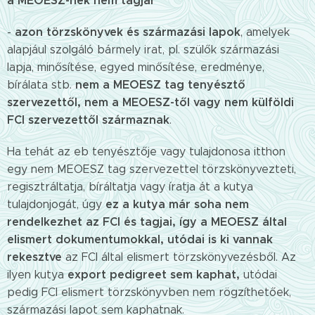
a MEOESZ-nek nem tagjai
azon törzskönyvek és származási lapok
-
, amelyek
alapjául szolgáló bármely irat, pl. szülők származási
lapja, minősítése, egyed minősítése, eredménye,
nem a MEOESZ tag tenyésztő
bírálata stb.
szervezettől, nem a MEOESZ-től vagy nem külföldi
FCI szervezettől származnak
.
Ha tehát az eb tenyésztője vagy tulajdonosa itthon
egy nem MEOESZ tag szervezettel törzskönyvezteti,
regisztráltatja, bíráltatja vagy íratja át a kutya
ez a kutya már soha nem
tulajdonjogát, úgy
rendelkezhet az FCI és tagjai, így a MEOESZ által
elismert dokumentumokkal, utódai is ki vannak
rekesztve
az FCI által elismert törzskönyvezésből. Az
export pedigreet sem kaphat,
ilyen kutya
utódai
pedig FCI elismert törzskönyvben nem rögzíthetőek,
származási lapot sem kaphatnak.